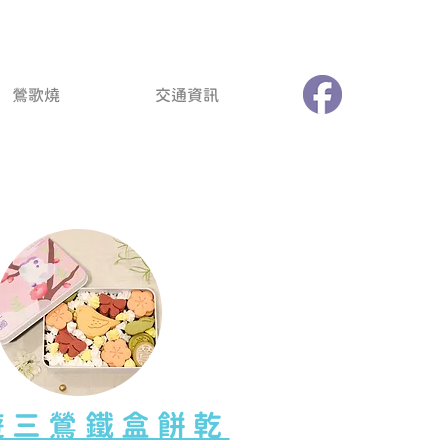
鶯歌燒
交通資訊
春遊三鶯鐵盒餅乾