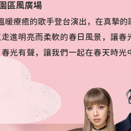
園區風廣場
溫暖療癒的歌手登台演出，在真摯的
眾走進明亮而柔軟的春日風景，讓春
。春光有聲，讓我們一起在春天時光
。