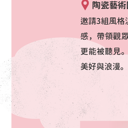
陶瓷藝術
邀請3組風格
感，帶領觀
更能被聽見
美好與浪漫