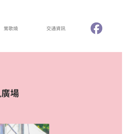
鶯歌燒
交通資訊
風廣場